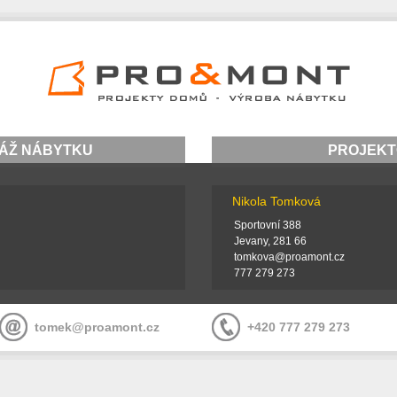
ÁŽ NÁBYTKU
PROJEKT
Nikola Tomková
Sportovní 388
Jevany, 281 66
tomkova@proamont.cz
777 279 273
tomek@proamont.cz
+420 777 279 273