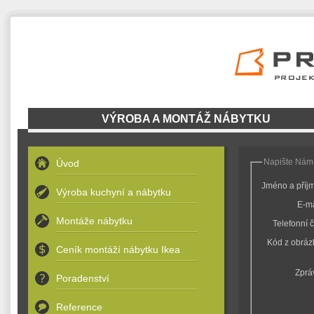
VÝROBA A MONTÁŽ NÁBYTKU
Napište Nám
Úvod
Jméno a příj
Výroba kuchyní a nábytku
E-ma
Montáže nábytku
Telefonní č
Kód z obráz
Ceník montáží nábytku Ikea
Zprá
Poradenství
Reference